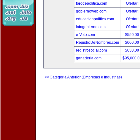
forodepolitica.com
Ofertar!
gobiernoweb.com
Ofertar!
educacionpolitica.com
Ofertar!
infogobierno.com
Ofertar!
e-Voto.com
$550.00
RegistroDeNombres.com
$600.00
registrosocial.com
$650.00
ganaderia.com
$95,000.
<< Categoria Anterior (Empresas e Industrias)