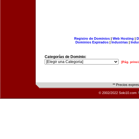
Registro de Dominios
|
Web Hosting
|
D
Dominios Expirados
|
Industrias
|
Indu
Categorías de Dominio:
[Pág. princi
** Precios expre
© 2002/2022 Solo10.com