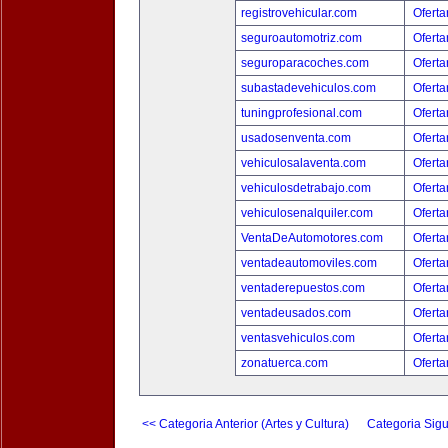
registrovehicular.com
Oferta
seguroautomotriz.com
Oferta
seguroparacoches.com
Oferta
subastadevehiculos.com
Oferta
tuningprofesional.com
Oferta
usadosenventa.com
Oferta
vehiculosalaventa.com
Oferta
vehiculosdetrabajo.com
Oferta
vehiculosenalquiler.com
Oferta
VentaDeAutomotores.com
Oferta
ventadeautomoviles.com
Oferta
ventaderepuestos.com
Oferta
ventadeusados.com
Oferta
ventasvehiculos.com
Oferta
zonatuerca.com
Oferta
<< Categoria Anterior (Artes y Cultura)
Categoria Sigu