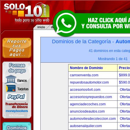
Dominios de la Categoría -
Autom
41 dominios en esta categ
Mostrando 1 de 41
Nombre de Dominio
Precio
carroenventa.com
$899.
repuestosautomotor.com
$590.
accesorios4x4.com
Oferta
accesoriosyrepuestos.com
Oferta
agenciadecoches.com
Oferta
anunciosdeautos.com
Oferta
automovilesdecoleccion.com
Oferta
autosenalquiler.com
Oferta