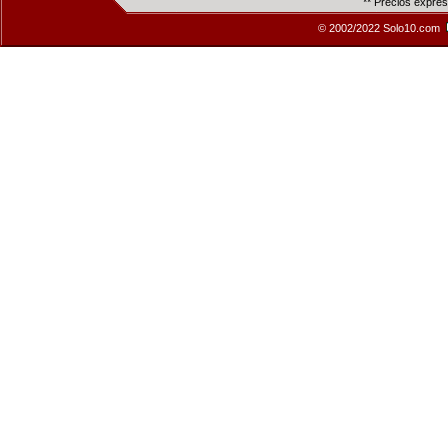
** Precios expre
© 2002/2022 Solo10.com