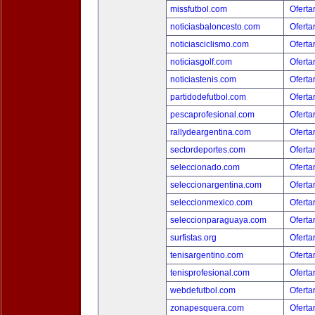
missfutbol.com
Oferta
noticiasbaloncesto.com
Oferta
noticiasciclismo.com
Oferta
noticiasgolf.com
Oferta
noticiastenis.com
Oferta
partidodefutbol.com
Oferta
pescaprofesional.com
Oferta
rallydeargentina.com
Oferta
sectordeportes.com
Oferta
seleccionado.com
Oferta
seleccionargentina.com
Oferta
seleccionmexico.com
Oferta
seleccionparaguaya.com
Oferta
surfistas.org
Oferta
tenisargentino.com
Oferta
tenisprofesional.com
Oferta
webdefutbol.com
Oferta
zonapesquera.com
Oferta