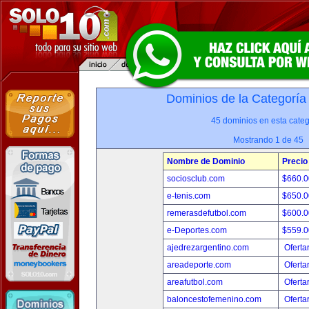
Dominios de la Categoría
45 dominios en esta categ
Mostrando 1 de 45
Nombre de Dominio
Precio
sociosclub.com
$660.
e-tenis.com
$650.
remerasdefutbol.com
$600.
e-Deportes.com
$559.
ajedrezargentino.com
Oferta
areadeporte.com
Oferta
areafutbol.com
Oferta
baloncestofemenino.com
Oferta