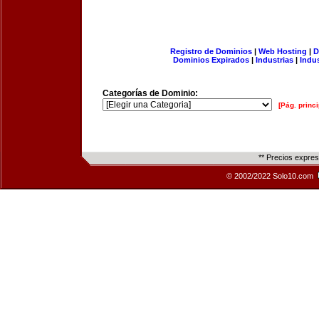
Registro de Dominios
|
Web Hosting
|
D
Dominios Expirados
|
Industrias
|
Indu
Categorías de Dominio:
[Pág. princi
** Precios expre
© 2002/2022 Solo10.com