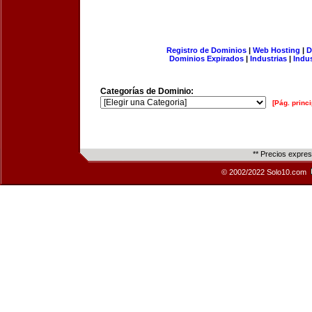
Registro de Dominios
|
Web Hosting
|
D
Dominios Expirados
|
Industrias
|
Indu
Categorías de Dominio:
[Pág. princi
** Precios expre
© 2002/2022 Solo10.com