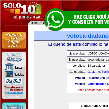
votociudadan
El dueño de este dominio lo ha
Mayusculas:
VOTOCIUDAD
Minusculas:
votociudadano
Longitud:
13 caracteres
Categorias:
Gobierno
,
Soci
Precio:
Realizar una of
Visitar!
votociudadano
Serán consideradas ofer
Realizar una Oferta