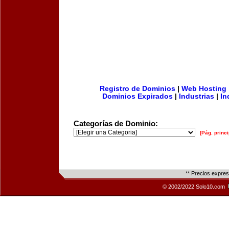
Registro de Dominios
|
Web Hosting
Dominios Expirados
|
Industrias
|
In
Categorías de Dominio:
[Pág. princi
** Precios expre
© 2002/2022 Solo10.com