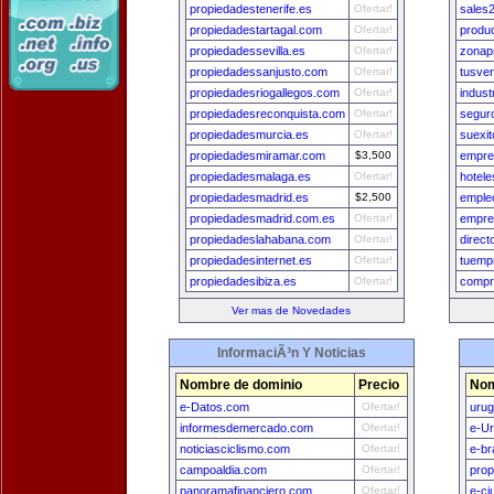
propiedadestenerife.es
Ofertar!
sales
propiedadestartagal.com
Ofertar!
produ
propiedadessevilla.es
Ofertar!
zonap
propiedadessanjusto.com
Ofertar!
tusve
propiedadesriogallegos.com
Ofertar!
indust
propiedadesreconquista.com
Ofertar!
segur
propiedadesmurcia.es
Ofertar!
suexi
propiedadesmiramar.com
$3,500
empre
propiedadesmalaga.es
Ofertar!
hotel
propiedadesmadrid.es
$2,500
emple
propiedadesmadrid.com.es
Ofertar!
empres
propiedadeslahabana.com
Ofertar!
direc
propiedadesinternet.es
Ofertar!
tuemp
propiedadesibiza.es
Ofertar!
compr
Ver mas de Novedades
InformaciÃ³n Y Noticias
Nombre de dominio
Precio
Nom
e-Datos.com
Ofertar!
uru
informesdemercado.com
Ofertar!
e-U
noticiasciclismo.com
Ofertar!
e-br
campoaldia.com
Ofertar!
prop
panoramafinanciero.com
Ofertar!
e-ci