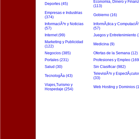
Economia, Dinero y Finan
Deportes (45)
(113)
Empresas e Industrias
Gobierno (16)
(374)
InformaciÃ³n y Noticias
InformÃ¡tica y ComputaciÃ
(57)
(57)
Internet (99)
Juegos y Entretenimiento (
Marketing y Publicidad
Medicina (9)
(122)
Negocios (385)
Ofertas de la Semana (12)
Portales (231)
Profesiones y Empleo (169
Salud (30)
Sin Clasificar (982)
TelevisiÃ³n y EspectÃ¡culo
TecnologÃ­a (43)
(33)
Viajes,Turismo y
Web Hosting y Dominios (
Hospedaje (254)