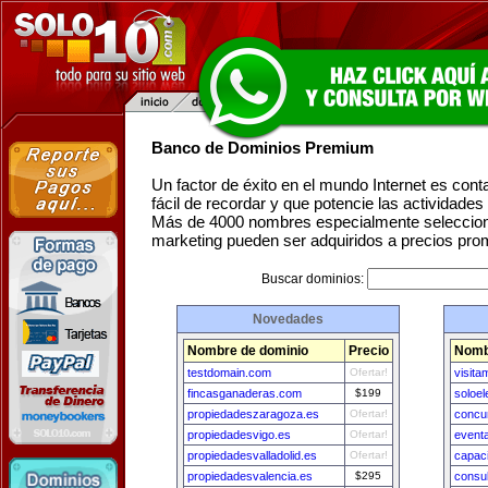
Banco de Dominios Premium
Un factor de éxito en el mundo Internet es con
fácil de recordar y que potencie las actividade
Más de 4000 nombres especialmente seleccion
marketing pueden ser adquiridos a precios pro
Buscar dominios:
Novedades
Nombre de dominio
Precio
Nomb
testdomain.com
Ofertar!
visit
fincasganaderas.com
$199
soloel
propiedadeszaragoza.es
Ofertar!
concu
propiedadesvigo.es
Ofertar!
event
propiedadesvalladolid.es
Ofertar!
capac
propiedadesvalencia.es
$295
consu