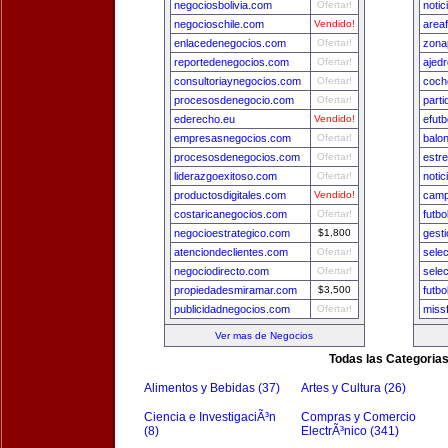
negociosbolivia.com
Ofertar!
notic
negocioschile.com
Vendido!
area
enlacedenegocios.com
Ofertar!
zona
reportedenegocios.com
Ofertar!
ajed
consultoriaynegocios.com
Ofertar!
coch
procesosdenegocio.com
Ofertar!
parti
ederecho.eu
Vendido!
efutb
empresasnegocios.com
Ofertar!
balo
procesosdenegocios.com
Ofertar!
estre
liderazgoexitoso.com
Ofertar!
notic
productosdigitales.com
Vendido!
camp
costaricanegocios.com
Ofertar!
futbo
negocioestrategico.com
$1,800
gest
atenciondeclientes.com
Ofertar!
sele
negociodirecto.com
Ofertar!
sele
propiedadesmiramar.com
$3,500
futbo
publicidadnegocios.com
Ofertar!
miss
Ver mas de Negocios
Todas las Categoria
Alimentos y Bebidas (37)
Artes y Cultura (26)
Ciencia e InvestigaciÃ³n
Compras y Comercio
(8)
ElectrÃ³nico (341)