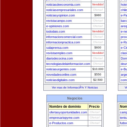
noticiasdeeconomia.com
Vendido!
hote
noticiasempresariales.com
Ofertar!
chil
noticiasyopinion.com
$980
e-Pa
revistacampo.com
Ofertar!
bar
e-opiniones.com
Ofertar!
areq
tododato.com
Vendido!
e-n
informacioncomercial.com
Ofertar!
prov
informacionpractica.com
Ofertar!
e-Ra
salaprensa.com
$600
e-Ci
revistaempleo.com
Vendido!
clas
diariodecocina.com
Ofertar!
Dom
tecnologiasdelainformacion.com
Ofertar!
deu
noticiasurgentes.com
$10,000
e-B
novedadesonline.com
$550
arge
noticiasdigitales.com
$2,500
comu
Ver mas de InformaciÃ³n Y Noticias
V
Negocios
Nombre de dominio
Precio
Nom
ofertasyoportunidades.com
Ofertar!
camp
empresariopyme.com
Ofertar!
teni
e-Productos.com
Ofertar!
futb